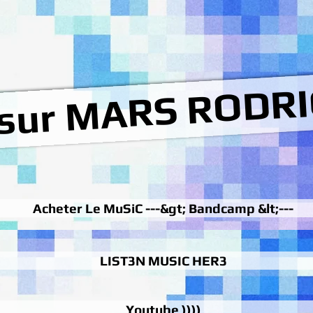
 sur MARS RODRI
Acheter Le MuSiC ---&gt; Bandcamp &lt;---
LIST3N MUSIC HER3
Youtube ))))