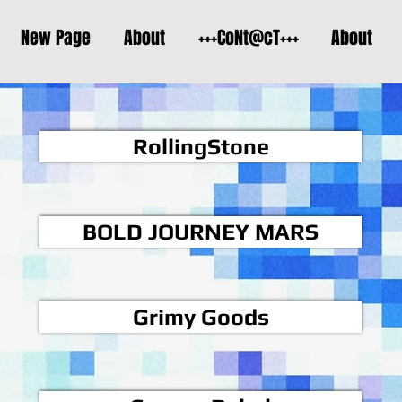
New Page
About
+++CoNt@cT+++
About
RollingStone
BOLD JOURNEY MARS
Grimy Goods